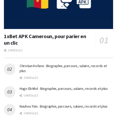
1xBet APK Cameroun, pour parier en
un clic
0 PARTAGES
Christian Kofane : Biographie, parcours, salaire, records et
plus
0 PARTAGES
Hugo Ekitiké : Biographie, parcours, salaire, records et plus
0 PARTAGES
Nouhou Tolo : Biographie, parcours, salaire, records et plus
0 PARTAGES