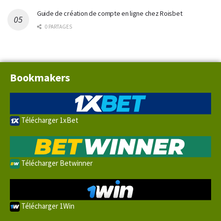
Guide de création de compte en ligne chez Roisbet
0 PARTAGES
Bookmakers
Télécharger 1xBet
Télécharger Betwinner
Télécharger 1Win