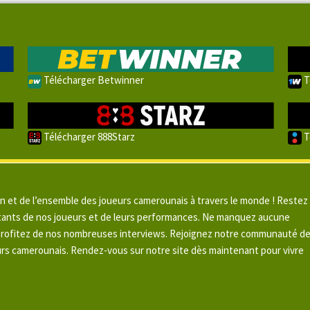
Télécharger Betwinner
T
Télécharger 888Starz
T
un et de l’ensemble des joueurs camerounais à travers le monde ! Restez
pitants de nos joueurs et de leurs performances. Ne manquez aucune
 profitez de nos nombreuses interviews. Rejoignez notre communauté d
urs camerounais. Rendez-vous sur notre site dès maintenant pour vivre