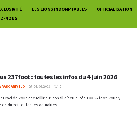
XCLUSIVITÉ
LES LIONS INDOMPTABLES
OFFICIALISATION
EZ-NOUS
a
tus 237foot : toutes les infos du 4 juin 2026
A RASOARIVELO
04/06/2026
0
st ravi de vous accueillir sur son fil d’actualités 100 % foot. Vous y
 en direct toutes les actualités ...