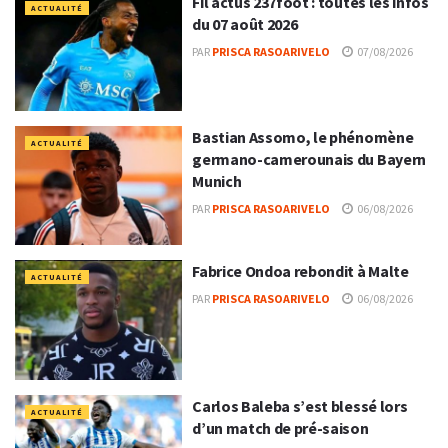
Fil actus 237foot : toutes les infos
ACTUALITÉ
du 07 août 2026
PAR
PRISCA RASOARIVELO
07/08/2026
Bastian Assomo, le phénomène
ACTUALITÉ
germano-camerounais du Bayern
Munich
PAR
PRISCA RASOARIVELO
06/08/2026
Fabrice Ondoa rebondit à Malte
ACTUALITÉ
PAR
PRISCA RASOARIVELO
06/08/2026
Carlos Baleba s’est blessé lors
ACTUALITÉ
d’un match de pré-saison