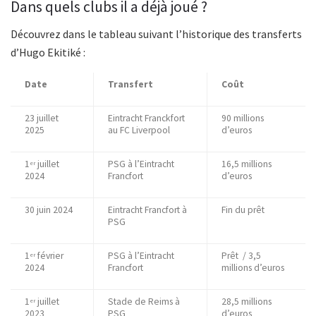
Dans quels clubs il a déjà joué ?
Découvrez dans le tableau suivant l’historique des transferts
d’Hugo Ekitiké :
Date
Transfert
Coût
23 juillet
Eintracht Franckfort
90 millions
2025
au FC Liverpool
d’euros
1
juillet
PSG à l’Eintracht
16,5 millions
er
2024
Francfort
d’euros
30 juin 2024
Eintracht Francfort à
Fin du prêt
PSG
1
février
PSG à l’Eintracht
Prêt / 3,5
er
2024
Francfort
millions d’euros
1
juillet
Stade de Reims à
28,5 millions
er
2023
PSG
d’euros