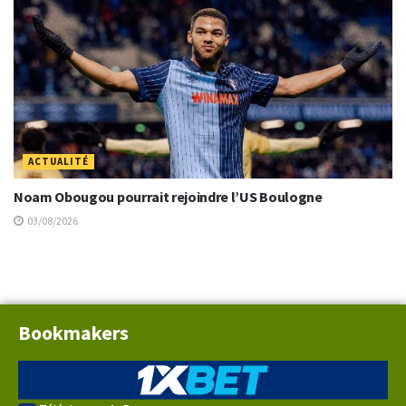
ACTUALITÉ
Noam Obougou pourrait rejoindre l’US Boulogne
03/08/2026
Bookmakers