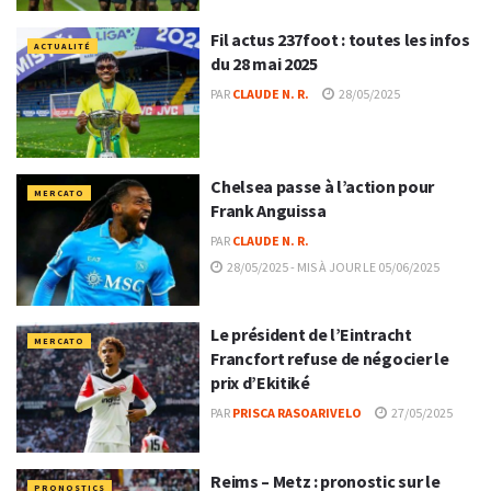
Fil actus 237foot : toutes les infos
ACTUALITÉ
du 28 mai 2025
PAR
CLAUDE N. R.
28/05/2025
Chelsea passe à l’action pour
MERCATO
Frank Anguissa
PAR
CLAUDE N. R.
28/05/2025 - MIS À JOUR LE 05/06/2025
Le président de l’Eintracht
MERCATO
Francfort refuse de négocier le
prix d’Ekitiké
PAR
PRISCA RASOARIVELO
27/05/2025
Reims – Metz : pronostic sur le
PRONOSTICS