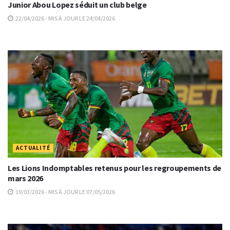
Junior Abou Lopez séduit un club belge
22/04/2026 - MIS À JOUR LE 24/04/2026
ACTUALITÉ
Les Lions Indomptables retenus pour les regroupements de
mars 2026
19/03/2026 - MIS À JOUR LE 07/05/2026