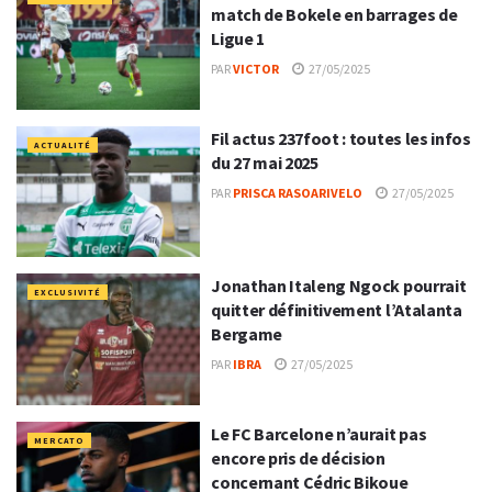
match de Bokele en barrages de
Ligue 1
PAR
VICTOR
27/05/2025
Fil actus 237foot : toutes les infos
ACTUALITÉ
du 27 mai 2025
PAR
PRISCA RASOARIVELO
27/05/2025
Jonathan Italeng Ngock pourrait
EXCLUSIVITÉ
quitter définitivement l’Atalanta
Bergame
PAR
IBRA
27/05/2025
Le FC Barcelone n’aurait pas
MERCATO
encore pris de décision
concernant Cédric Bikoue