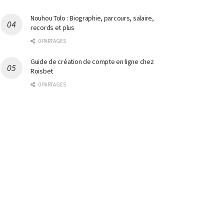
Nouhou Tolo : Biographie, parcours, salaire,
records et plus
0 PARTAGES
Guide de création de compte en ligne chez
Roisbet
0 PARTAGES