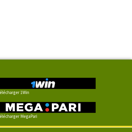
élécharger 1Win
élécharger MegaPari