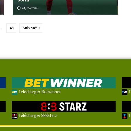
24/05/2026
…
43
Suivant
Télécharger Betwinner
T
Télécharger 888Starz
T