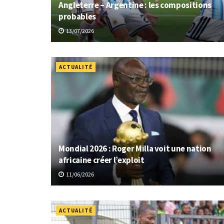
Angleterre – Argentine : les compositions
probables
13/07/2026
ACTUALITÉ
Mondial 2026 : Roger Milla voit une nation
africaine créer l’exploit
11/06/2026
ACTUALITÉ