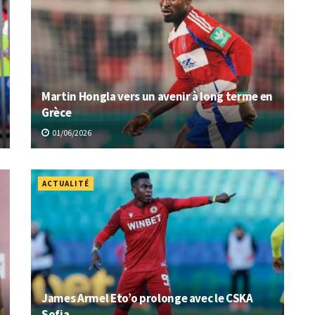
Martin Hongla vers un avenir à long terme en
Grèce
01/06/2026
ACTUALITÉ
James Armel Eto’o prolonge avec le CSKA
Sofia