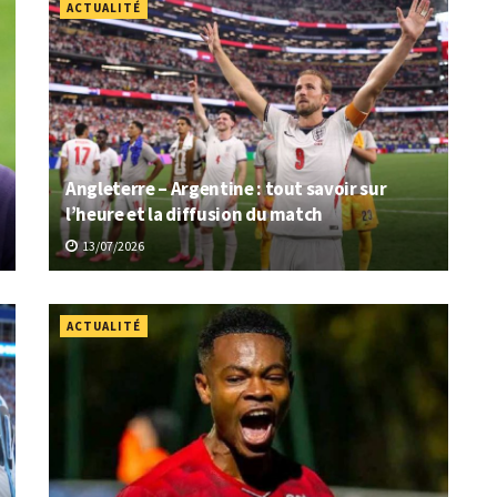
ACTUALITÉ
Angleterre – Argentine : tout savoir sur
l’heure et la diffusion du match
13/07/2026
ACTUALITÉ