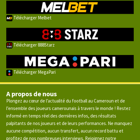
Télécharger Melbet
Télécharger 888Starz
Télécharger MegaPari
A propos de nous
Plongez au cœur de l’actualité du football au Cameroun et de
l’ensemble des joueurs camerounais à travers le monde ! Restez
informé en temps réel des dernières infos, des résultats
palpitants de nos joueurs et de leurs performances. Ne manquez
aucune compétition, aucun transfert, aucun record battu et
profitez de nos nombreuses interviews. Rejoignez notre