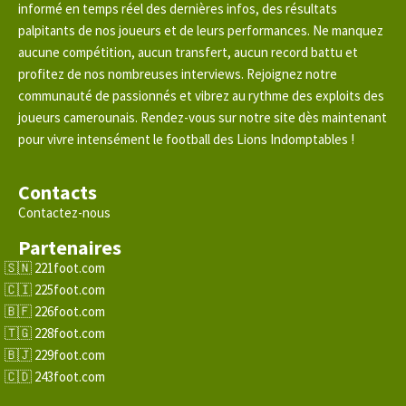
informé en temps réel des dernières infos, des résultats
palpitants de nos joueurs et de leurs performances. Ne manquez
aucune compétition, aucun transfert, aucun record battu et
profitez de nos nombreuses interviews. Rejoignez notre
communauté de passionnés et vibrez au rythme des exploits des
joueurs camerounais. Rendez-vous sur notre site dès maintenant
pour vivre intensément le football des Lions Indomptables !
Contacts
Contactez-nous
Partenaires
221foot.com
225foot.com
226foot.com
228foot.com
229foot.com
243foot.com