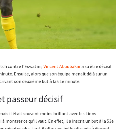
tch contre l’Eswatini,
Vincent Aboubakar
a su être décisif
e minute. Ensuite, alors que son équipe menait déjà sur un
inscrivant son deuxième but à la 61e minute.
 passeur décisif
ais il était souvent moins brillant avec les Lions
à montrer ce qu’il vaut. En effet, il a inscrit un but à la 53e
 minutes plus tard, il offre une belle offrande à Vincent