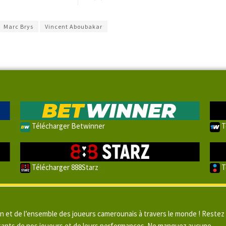
Marc Brys
Vincent Aboubakar
Télécharger Betwinner
T
Télécharger 888Starz
T
un et de l’ensemble des joueurs camerounais à travers le monde ! Restez
pitants de nos joueurs et de leurs performances. Ne manquez aucune