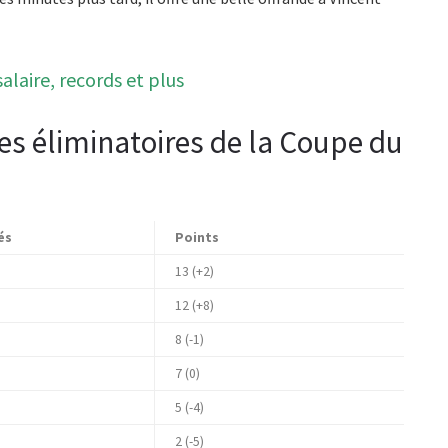
laire, records et plus
s éliminatoires de la Coupe du
és
Points
13 (+2)
12 (+8)
8 (-1)
7 (0)
5 (-4)
2 (-5)