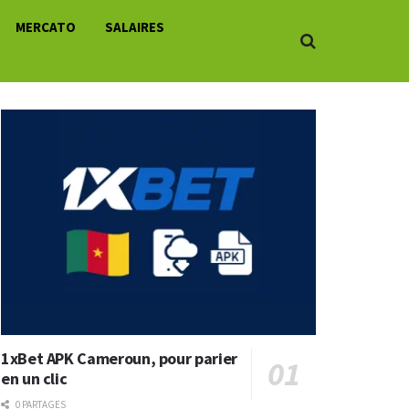
MERCATO
SALAIRES
1xBet APK Cameroun, pour parier
en un clic
0 PARTAGES