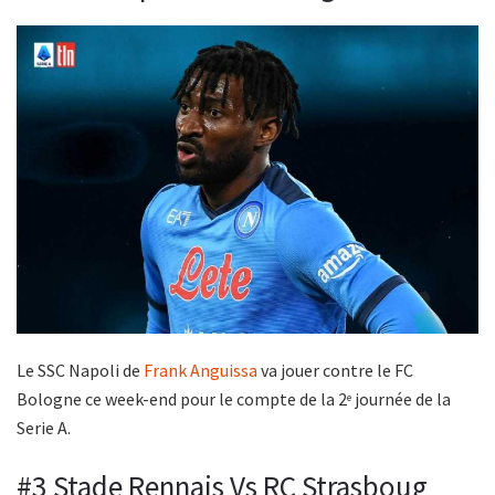
Le SSC Napoli de
Frank Anguissa
va jouer contre le FC
Bologne ce week-end pour le compte de la 2
journée de la
e
Serie A.
#3 Stade Rennais Vs RC Strasboug