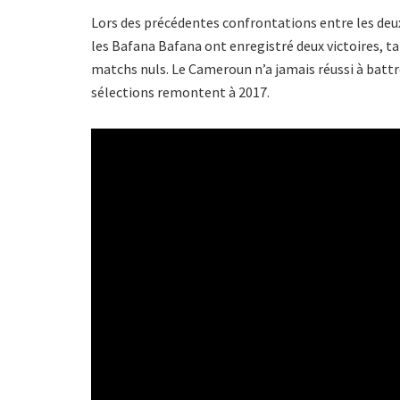
Lors des précédentes confrontations entre les deux é
les Bafana Bafana ont enregistré deux victoires, ta
matchs nuls. Le Cameroun n’a jamais réussi à battre
sélections remontent à 2017.