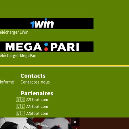
élécharger 1Win
élécharger MegaPari
Contacts
 informé
Contactez-nous
Partenaires
e
221foot.com
225foot.com
226foot.com
228foot.com
×
229foot.com