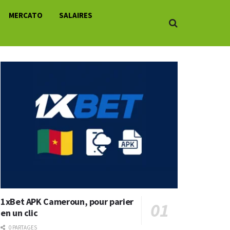
MERCATO
SALAIRES
1xBet APK Cameroun, pour parier
en un clic
0 PARTAGES