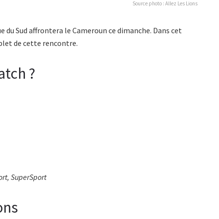
Source photo : Allez Les Lions
ique du Sud affrontera le Cameroun ce dimanche. Dans cet
et de cette rencontre.
atch ?
ort, SuperSport
ons