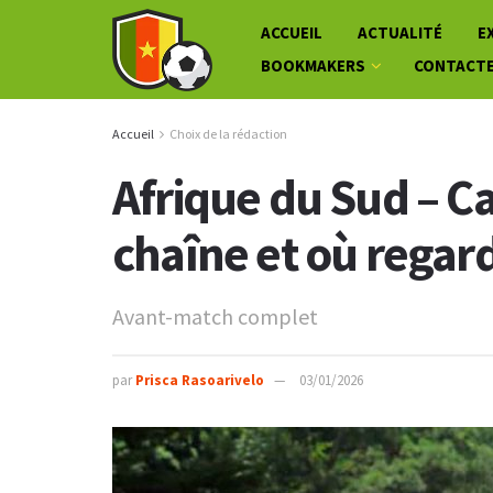
ACCUEIL
ACTUALITÉ
E
BOOKMAKERS
CONTACT
Accueil
Choix de la rédaction
Afrique du Sud – C
chaîne et où regar
Avant-match complet
par
Prisca Rasoarivelo
03/01/2026