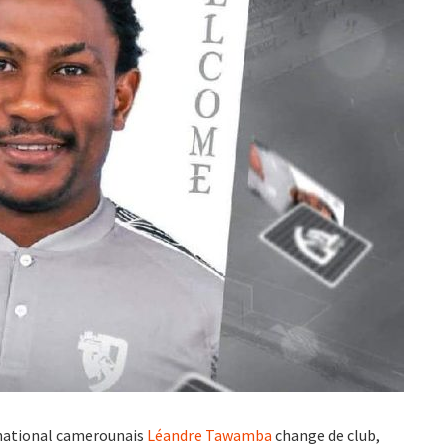
rnational camerounais
Léandre Tawamba
change de club,