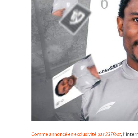
Comme annoncé en exclusivité par
237foot
, l’inte