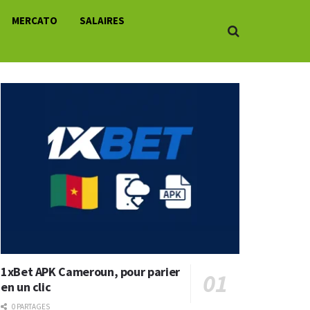
MERCATO
SALAIRES
1xBet APK Cameroun, pour parier
en un clic
0 PARTAGES