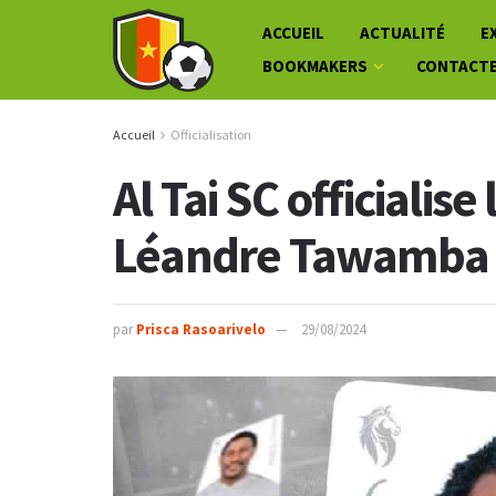
ACCUEIL
ACTUALITÉ
E
BOOKMAKERS
CONTACT
Accueil
Officialisation
Al Tai SC officialise
Léandre Tawamba
par
Prisca Rasoarivelo
29/08/2024