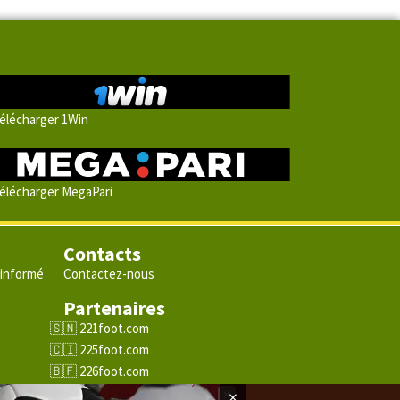
élécharger 1Win
élécharger MegaPari
Contacts
 informé
Contactez-nous
Partenaires
e
221foot.com
225foot.com
226foot.com
228foot.com
×