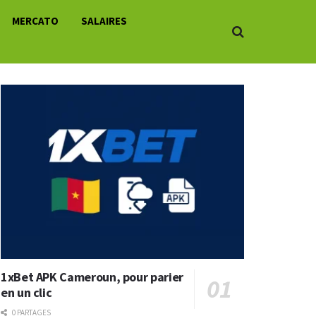
MERCATO
SALAIRES
1xBet APK Cameroun, pour parier
en un clic
0 PARTAGES