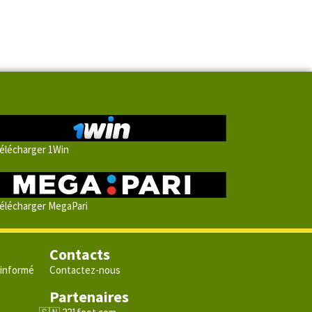
élécharger 1Win
élécharger MegaPari
Contacts
 informé
Contactez-nous
Partenaires
e