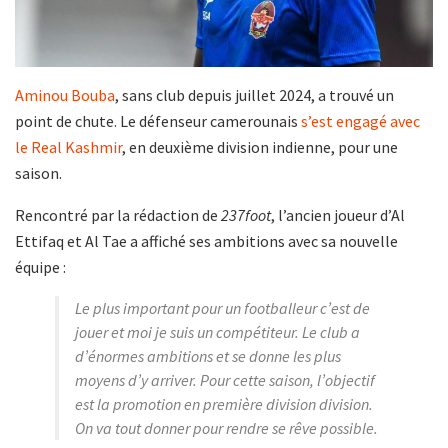
Aminou Bouba
, sans club depuis juillet 2024, a trouvé un
point de chute. Le défenseur camerounais
s’est engagé avec
le Real Kashmir
, en deuxième division indienne, pour une
saison.
Rencontré par la rédaction de
237foot
, l’ancien joueur d’Al
Ettifaq et Al Tae a affiché ses ambitions avec sa nouvelle
équipe :
Le plus important pour un footballeur c’est de
jouer et moi je suis un compétiteur. Le club a
d’énormes ambitions et se donne les plus
moyens d’y arriver. Pour cette saison, l’objectif
est la promotion en première division division.
On va tout donner pour rendre se rêve possible.