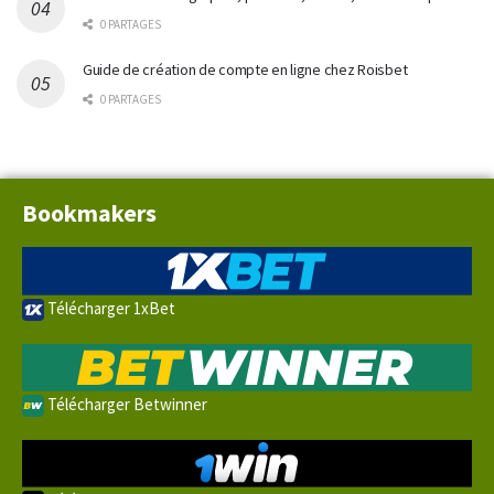
0 PARTAGES
Guide de création de compte en ligne chez Roisbet
0 PARTAGES
Bookmakers
Télécharger 1xBet
Télécharger Betwinner