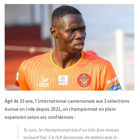
Âgé de 33 ans, l’international camerounais aux 3 sélections
évolue en Inde depuis 2021, un championnat en plein
expansion selon ses confidences :
Tu sais, le championnat est d’un très bon niveau
aujourd’hui. Ca fait beaucoup de temps que je