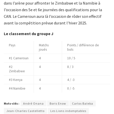
dans l’arène pour affronter le Zimbabwe et la Namibie à
l’occasion des 5e et 6e journées des qualifications pour la
CAN. Le Cameroun aura là l’occasion de rôder son effectif
avant la compétition prévue durant l’hiver 2025.
Le classement du groupe J
Pays
Matchs
Points / différence de
joués
buts
#1 Cameroun
4
10 / 5
#2
4
8 / 3
Zimbabwe
#3 Kenya
4
4 / -3
#4 Namibie
4
0 / -5
Mots-clés :
André Onana
Boris Enow
Carlos Baleba
Jean-Charles Castelletto
Les Lions indomptables