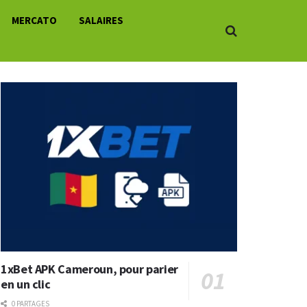
MERCATO
SALAIRES
1xBet APK Cameroun, pour parier
en un clic
0 PARTAGES