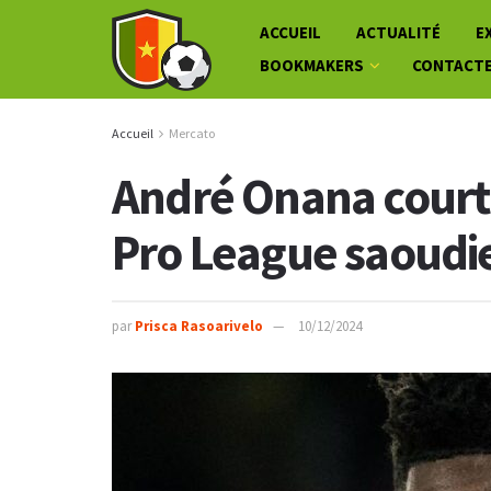
ACCUEIL
ACTUALITÉ
E
BOOKMAKERS
CONTACT
Accueil
Mercato
André Onana courti
Pro League saoudi
par
Prisca Rasoarivelo
10/12/2024