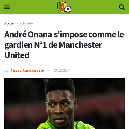
Accueil
Actualité
André Onana s’impose comme le
gardien N°1 de Manchester
United
par
Prisca Rasoarivelo
03/12/2024