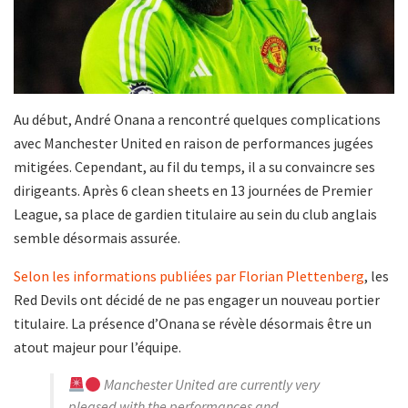
Au début, André Onana a rencontré quelques complications
avec Manchester United en raison de performances jugées
mitigées. Cependant, au fil du temps, il a su convaincre ses
dirigeants. Après 6 clean sheets en 13 journées de Premier
League, sa place de gardien titulaire au sein du club anglais
semble désormais assurée.
Selon les informations publiées par Florian Plettenberg
, les
Red Devils ont décidé de ne pas engager un nouveau portier
titulaire. La présence d’Onana se révèle désormais être un
atout majeur pour l’équipe.
Manchester United are currently very
pleased with the performances and