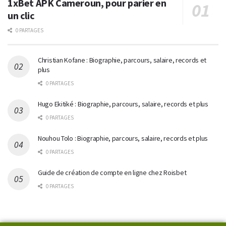
1xBet APK Cameroun, pour parier en
un clic
0 PARTAGES
Christian Kofane : Biographie, parcours, salaire, records et
plus
0 PARTAGES
Hugo Ekitiké : Biographie, parcours, salaire, records et plus
0 PARTAGES
Nouhou Tolo : Biographie, parcours, salaire, records et plus
0 PARTAGES
Guide de création de compte en ligne chez Roisbet
0 PARTAGES