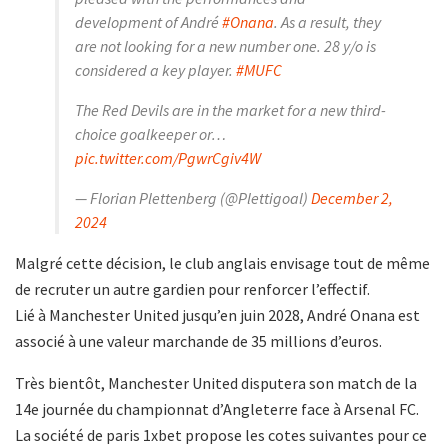
development of André
#Onana
. As a result, they
are not looking for a new number one. 28 y/o is
considered a key player.
#MUFC
The Red Devils are in the market for a new third-
choice goalkeeper or…
pic.twitter.com/PgwrCgiv4W
— Florian Plettenberg (@Plettigoal)
December 2,
2024
Malgré cette décision, le club anglais envisage tout de même
de recruter un autre gardien pour renforcer l’effectif.
Lié à Manchester United jusqu’en juin 2028, André Onana est
associé à une valeur marchande de 35 millions d’euros.
Très bientôt, Manchester United disputera son match de la
14e journée du championnat d’Angleterre face à Arsenal FC.
La société de paris 1xbet propose les cotes suivantes pour ce