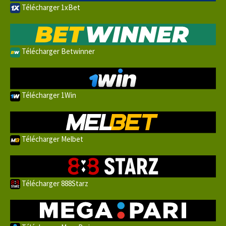
Télécharger 1xBet
Télécharger Betwinner
Télécharger 1Win
Télécharger Melbet
Télécharger 888Starz