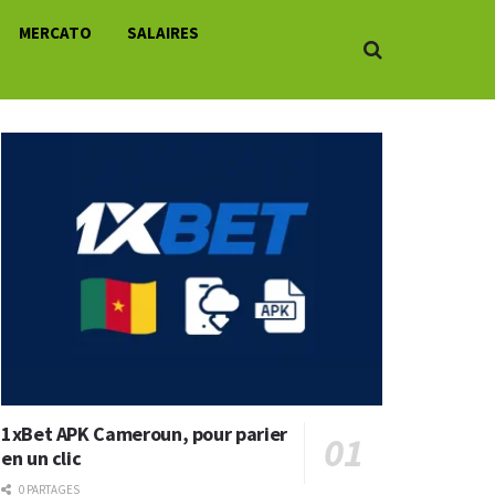
MERCATO
SALAIRES
1xBet APK Cameroun, pour parier
en un clic
0 PARTAGES