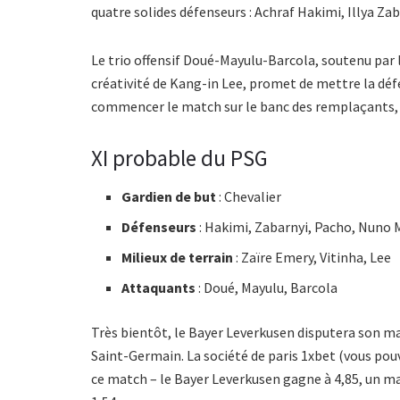
quatre solides défenseurs : Achraf Hakimi, Illya Za
Le trio offensif Doué-Mayulu-Barcola, soutenu par la
créativité de Kang-in Lee, promet de mettre la dé
commencer le match sur le banc des remplaçants, m
XI probable du PSG
Gardien de but
: Chevalier
Défenseurs
: Hakimi, Zabarnyi, Pacho, Nuno
Milieux de terrain
: Zaïre Emery, Vitinha, Lee
Attaquants
: Doué, Mayulu, Barcola
Très bientôt, le Bayer Leverkusen disputera son ma
Saint-Germain. La société de paris 1xbet (vous po
ce match – le Bayer Leverkusen gagne à 4,85, un ma