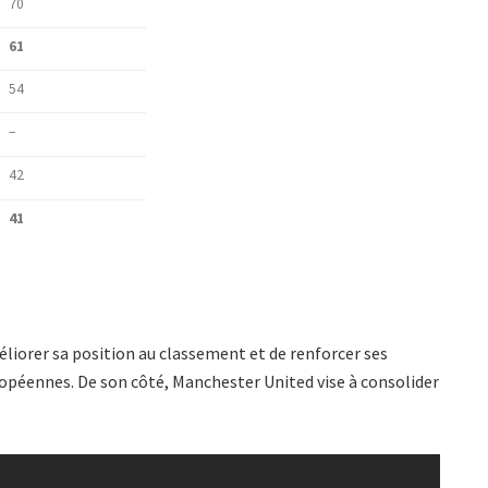
70
61
54
–
42
41
iorer sa position au classement et de renforcer ses
ropéennes. De son côté, Manchester United vise à consolider