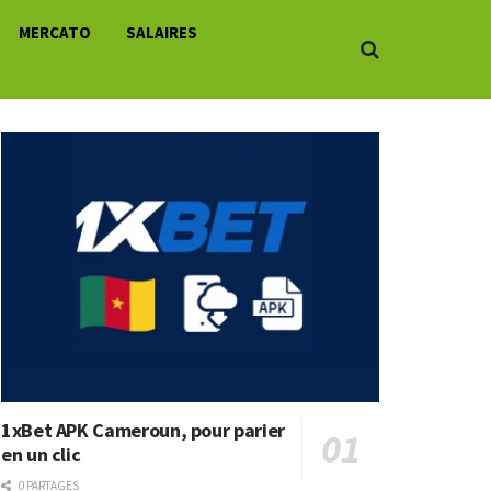
MERCATO
SALAIRES
1xBet APK Cameroun, pour parier
en un clic
0 PARTAGES