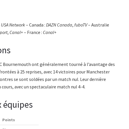
:
USA Network
– Canada :
DAZN Canada
,
fuboTV
– Australie
port
,
Canal+
– France :
Canal+
ons
FC Bournemouth ont généralement tourné à l’avantage des
ffrontées à 25 reprises, avec 14 victoires pour Manchester
contres se sont soldées par un match nul. Leur dernière
 cours, avec un spectaculaire match nul 4-4.
x équipes
Points