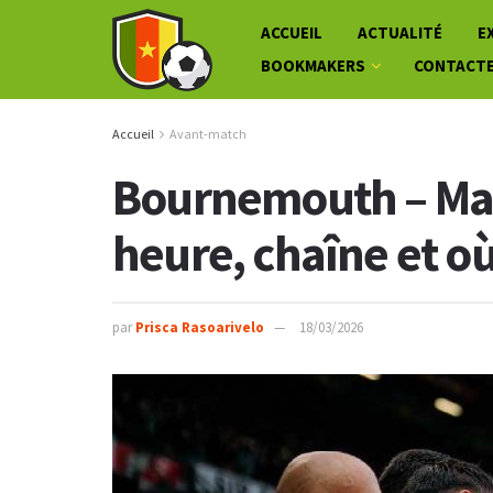
ACCUEIL
ACTUALITÉ
E
BOOKMAKERS
CONTACT
Accueil
Avant-match
Bournemouth – Man
heure, chaîne et o
par
Prisca Rasoarivelo
18/03/2026