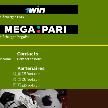
élécharger 1Win
élécharger MegaPari
Contacts
 informé
Contactez-nous
Partenaires
e
221foot.com
225foot.com
226foot.com
228foot.com
×
229foot.com
243foot.com