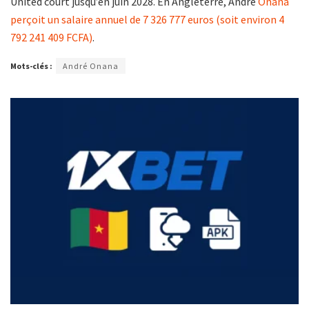
United court jusqu’en juin 2028. En Angleterre, André
Onana
perçoit un salaire annuel de 7 326 777 euros (soit environ 4
792 241 409 FCFA)
.
Mots-clés :
André Onana