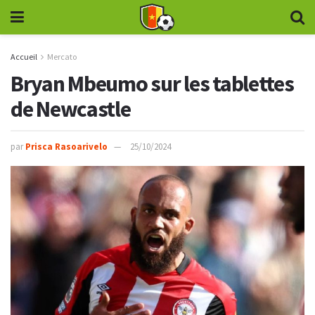
Accueil
Mercato
Bryan Mbeumo sur les tablettes
de Newcastle
par
Prisca Rasoarivelo
25/10/2024