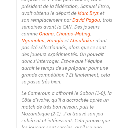
président de la fédération, Samuel Eto’o,
avait obtenu le départ de
Marc Brys
et
son remplacement par
David Pagou
, trois
semaines avant la CAN. Des joueurs
comme
Onana
,
Choupo-Moting
,
Ngamaleu
,
Hongla
et
Aboubakar
n’ont
pas été sélectionnés, alors que ce sont
des joueurs expérimentés. On pouvait
donc s’interroger. Est-ce que l’équipe
aurait le temps de se préparer pour une
grande compétition ? Et finalement, cela
se passe très bien.
Le Cameroun a affronté le Gabon (1-0), la
Côte d’Ivoire, qu’il a accrochée après un
match de très bon niveau, puis le
Mozambique (2-1). J’ai trouvé son jeu
cohérent et intéressant. Cela prouve que
les joueurs sont sereins, qu’il y a une