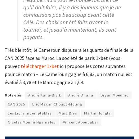
qu’il doit faire, il y a des joueurs que je ne
connaissais pas beaucoup avant cette
CAN. Des choix ont été faits avant le
tournoi, et jusqu’à maintenant, ils sont
payants.
Très bientôt, le Cameroun disputera les quarts de finale de la
CAN 2025 face au Maroc. La société de paris 1xbet (vous
pouvez
télécharger 1xbet
ici) propose les cotes suivantes
pour ce match – Le Cameroun gagne à 6,83, un match nul est
évalué à 3,78 et le Maroc gagne à 1,64.
Mots-clés :
André Kana-Biyik
André Onana
Bryan Mbeumo
CAN 2025
Eric Maxim Choupo-Moting
Les Lions indomptables
Marc Brys
Martin Hongla
Nicolas Moumi Ngamaleu
Vincent Aboubakar