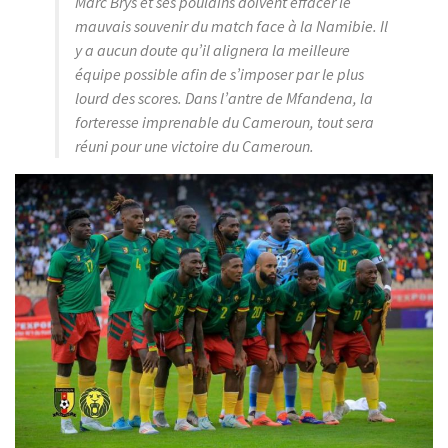
Marc Brys et ses poulains doivent effacer le
mauvais souvenir du match face à la Namibie. Il
y a aucun doute qu’il alignera la meilleure
équipe possible afin de s’imposer par le plus
lourd des scores. Dans l’antre de Mfandena, la
forteresse imprenable du Cameroun, tout sera
réuni pour une victoire du Cameroun.