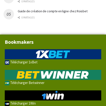
0 PARTAGES
Guide de création de compte en ligne chez Roisbet
0 PARTAGES
Bookmakers
Télécharger 1xBet
Télécharger Betwinner
Télécharger 1Win