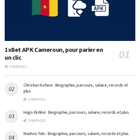
1xBet APK Cameroun, pour parier en
un clic
0 PARTAGES
Christian Kofane : Biographie, parcours, salaire, records et
plus
0 PARTAGES
Hugo Ekitiké : Biographie, parcours, salaire, records et plus
0 PARTAGES
Nouhou Tolo : Biographie, parcours, salaire, records et plus