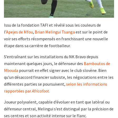
Issu de la fondation TAFI et révélé sous les couleurs de
l’
Apejes de Mfou
,
Brian Melingui Tsanga
est sur le point de
voir ses efforts récompensés en franchissant une nouvelle
étape dans sa carrière de footballeur.
S’entraînant sur les installations du NK Bravo depuis
maintenant quelques jours, le défenseur des
Bamboutos de
Mbouda
pourrait en effet signer avec le club slovène. Bien
qu’un désaccord financier subsiste, les négociations entre les
différentes parties se poursuivent,
selon les informations
rapportées par
Africafoot
.
Joueur polyvalent, capable d’évoluer en tant que latéral ou
défenseur central, Melingui s’est distingué par la précision de
ses centres et son activité intense sur le flanc.