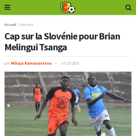
Accueil
Mercato
Cap sur la Slovénie pour Brian
Melingui Tsanga
par
Mihaja Ramanantsoa
07/10/2025