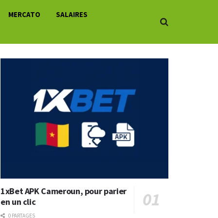
MERCATO
SALAIRES
1xBet APK Cameroun, pour parier
en un clic
0 PARTAGES