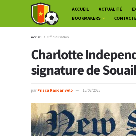
ACCUEIL
ACTUALITÉ
E
BOOKMAKERS
CONTACT
Accueil
Officialisation
Charlotte Independe
signature de Soua
par
Prisca Rasoarivelo
15/03/2025