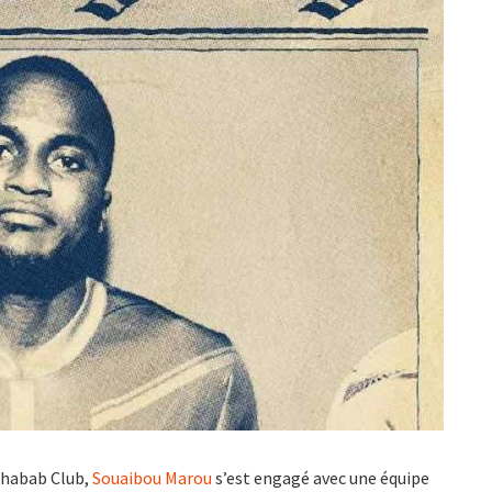
 Shabab Club,
Souaibou Marou
s’est engagé avec une équipe