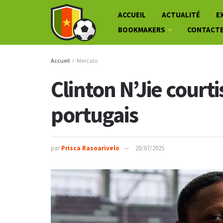
ACCUEIL
ACTUALITÉ
E
BOOKMAKERS
CONTACT
Accueil
Mercato
Clinton N’Jie court
portugais
par
Prisca Rasoarivelo
20/07/2025