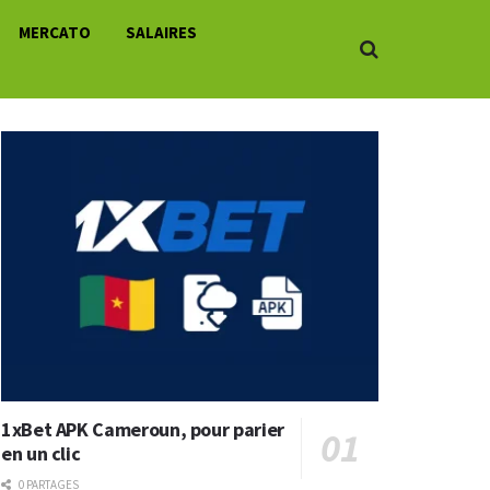
MERCATO
SALAIRES
1xBet APK Cameroun, pour parier
en un clic
0 PARTAGES