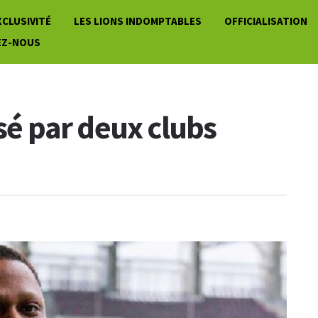
XCLUSIVITÉ
LES LIONS INDOMPTABLES
OFFICIALISATION
EZ-NOUS
isé par deux clubs