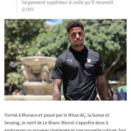
largement supérieur à celle qu’il recevait
à OFI.
Formé à Monaco et passé par le Milan AC, la Suisse et
Seraing, le natif de Le Blanc-Mesnil s’apprête donc à
embrasser un nouveau challenge et une nouvelle culture. Son