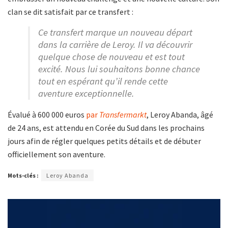
clan se dit satisfait par ce transfert :
Ce transfert marque un nouveau départ
dans la carrière de Leroy. Il va découvrir
quelque chose de nouveau et est tout
excité. Nous lui souhaitons bonne chance
tout en espérant qu’il rende cette
aventure exceptionnelle.
Évalué à 600 000 euros
par
Transfermarkt
, Leroy Abanda, âgé
de 24 ans, est attendu en Corée du Sud dans les prochains
jours afin de régler quelques petits détails et de débuter
officiellement son aventure.
Mots-clés :
Leroy Abanda