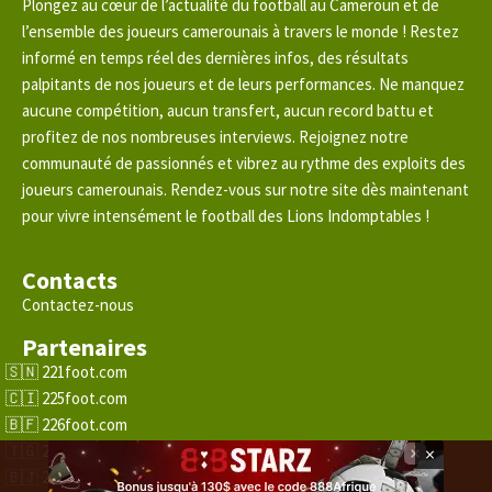
Plongez au cœur de l’actualité du football au Cameroun et de
l’ensemble des joueurs camerounais à travers le monde ! Restez
informé en temps réel des dernières infos, des résultats
palpitants de nos joueurs et de leurs performances. Ne manquez
aucune compétition, aucun transfert, aucun record battu et
profitez de nos nombreuses interviews. Rejoignez notre
communauté de passionnés et vibrez au rythme des exploits des
joueurs camerounais. Rendez-vous sur notre site dès maintenant
pour vivre intensément le football des Lions Indomptables !
Contacts
Contactez-nous
Partenaires
221foot.com
225foot.com
226foot.com
228foot.com
×
229foot.com