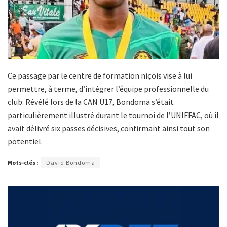
Ce passage par le centre de formation niçois vise à lui
permettre, à terme, d’intégrer l’équipe professionnelle du
club. Révélé lors de la CAN U17, Bondoma s’était
particulièrement illustré durant le tournoi de l’UNIFFAC, où il
avait délivré six passes décisives, confirmant ainsi tout son
potentiel.
Mots-clés :
David Bondoma