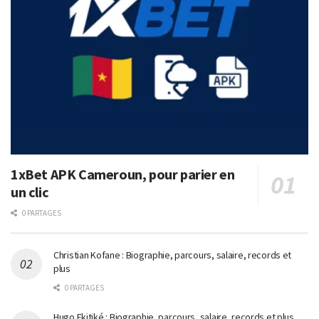
1xBet APK Cameroun, pour parier en
un clic
0 PARTAGES
Christian Kofane : Biographie, parcours, salaire, records et
plus
0 PARTAGES
Hugo Ekitiké : Biographie, parcours, salaire, records et plus