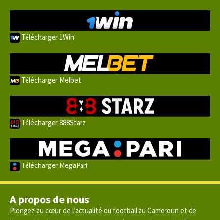
Télécharger 1Win
Télécharger Melbet
Télécharger 888Starz
Télécharger MegaPari
A propos de nous
Plongez au cœur de l’actualité du football au Cameroun et de