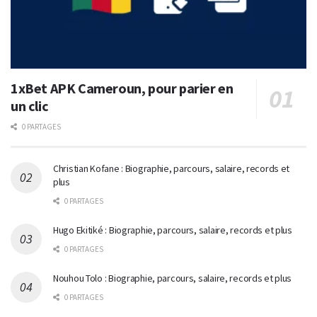
1xBet APK Cameroun, pour parier en
un clic
0 PARTAGES
Christian Kofane : Biographie, parcours, salaire, records et
plus
0 PARTAGES
Hugo Ekitiké : Biographie, parcours, salaire, records et plus
0 PARTAGES
Nouhou Tolo : Biographie, parcours, salaire, records et plus
0 PARTAGES