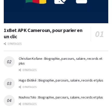
1xBet APK Cameroun, pour parier en
un clic
0 PARTAGES
Christian Kofane : Biographie, parcours, salaire, records et
plus
0 PARTAGES
Hugo Ekitiké : Biographie, parcours, salaire, records et plus
0 PARTAGES
Nouhou Tolo : Biographie, parcours, salaire, records et plus
0 PARTAGES