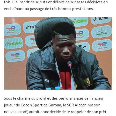
fois. Il a inscrit deux buts et délivré deux passes décisives en
enchaînant au passage de très bonnes prestations.
Sous le charme du profil et des performances de l’ancien
joueur de Coton Sport de Garoua, le SCR Altach, via son
nouveau staff, aurait donc décidé de le rappeler de son prêt.