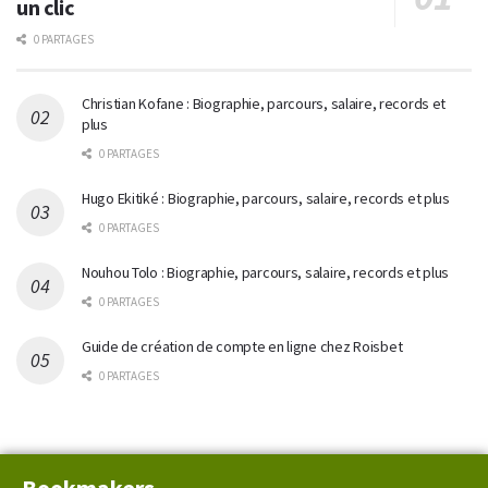
un clic
0 PARTAGES
Christian Kofane : Biographie, parcours, salaire, records et
plus
0 PARTAGES
Hugo Ekitiké : Biographie, parcours, salaire, records et plus
0 PARTAGES
Nouhou Tolo : Biographie, parcours, salaire, records et plus
0 PARTAGES
Guide de création de compte en ligne chez Roisbet
0 PARTAGES