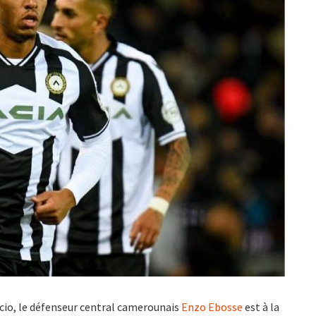
lcio, le défenseur central camerounais
Enzo Ebosse
est à la