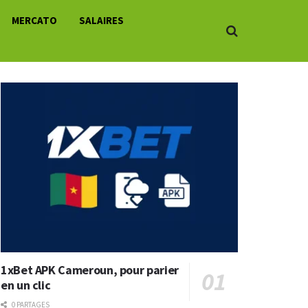
MERCATO
SALAIRES
1xBet APK Cameroun, pour parier
en un clic
0 PARTAGES