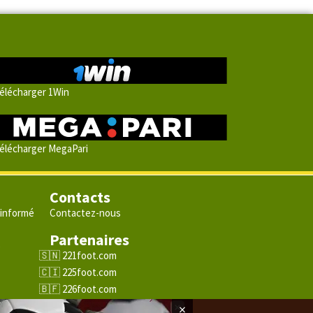
élécharger 1Win
élécharger MegaPari
Contacts
 informé
Contactez-nous
Partenaires
e
221foot.com
225foot.com
226foot.com
228foot.com
×