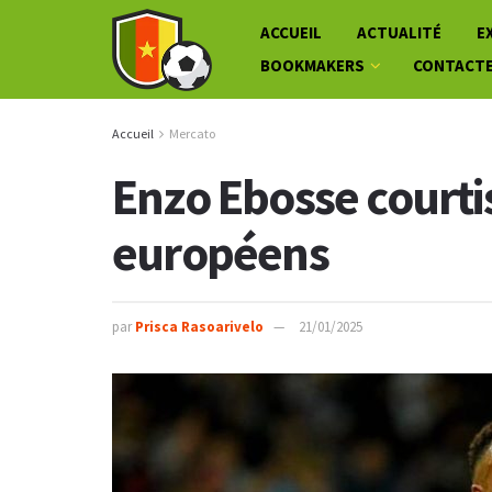
ACCUEIL
ACTUALITÉ
E
BOOKMAKERS
CONTACT
Accueil
Mercato
Enzo Ebosse courti
européens
par
Prisca Rasoarivelo
21/01/2025