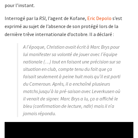
pour l’instant.
Interrogé par la
RSI
, l’agent de Kofane,
Eric Depolo
s’est
exprimé au sujet de l’absence de son protégé lors de la
dernière trêve internationale d’octobre. Il a déclaré :
A l’époque, Christian avait écrit à Marc Brys pour
lui manifester sa volonté de jouer avec l’équipe
nationale (…) tout en faisant une précision sur sa
situation en club, compte tenu du fait que ça
faisait seulement à peine huit mois qu’il est parti
du Cameroun. Après, il a enchaîné plusieurs
matchs jusqu’à la pré-saison avec Leverkusen où
il venait de signer. Marc Brys a lu, ça a affiché le
bleu (confirmation de lecture, ndlr) mais il n’a
jamais répondu.