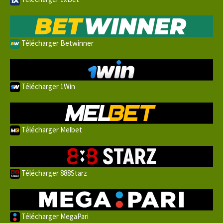
Télécharger Betwinner
Télécharger 1Win
Télécharger Melbet
Télécharger 888Starz
Télécharger MegaPari