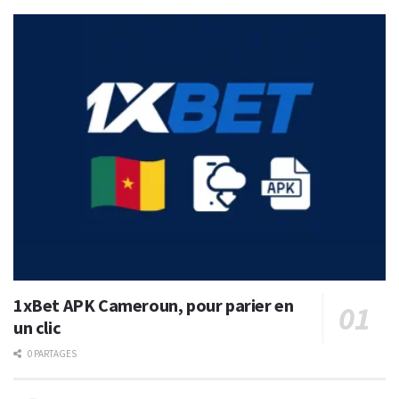
1xBet APK Cameroun, pour parier en
un clic
0 PARTAGES