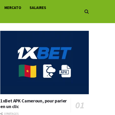
MERCATO
SALAIRES
1xBet APK Cameroun, pour parier
en un clic
0 PARTAGES