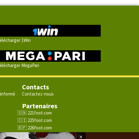
élécharger 1Win
élécharger MegaPari
Contacts
 informé
Contactez-nous
Partenaires
e
221foot.com
225foot.com
226foot.com
228foot.com
×