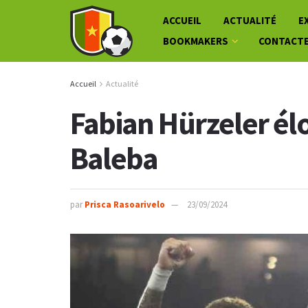
ACCUEIL
ACTUALITÉ
E
BOOKMAKERS
CONTACT
Accueil
Actualité
Fabian Hürzeler él
Baleba
par
Prisca Rasoarivelo
23/09/2024