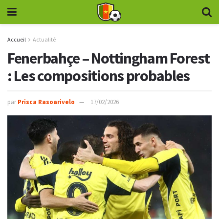
Accueil
Actualité
Fenerbahçe – Nottingham Forest
: Les compositions probables
par
Prisca Rasoarivelo
17/02/2026