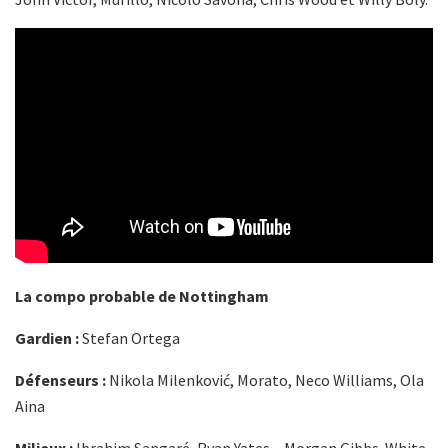
La compo probable de Nottingham
Gardien :
Stefan Ortega
Défenseurs :
Nikola Milenković, Morato, Neco Williams, Ola
Aina