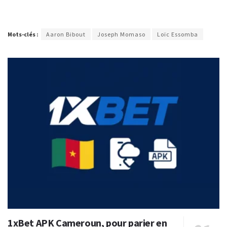
Mots-clés :
Aaron Bibout
Joseph Momaso
Loïc Essomba
1xBet APK Cameroun, pour parier en