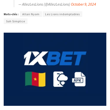
— AllezLesLions (@AllezLesLions)
October 9, 2024
Mots-clés :
Allan Nyom
Les Lions indomptables
Soh Simplice