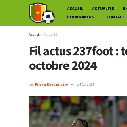
ACCUEIL
ACTUALITÉ
E
BOOKMAKERS
CONTACT
Accueil
Actualité
Fil actus 237foot : 
octobre 2024
par
Prisca Rasoarivelo
14/10/2024