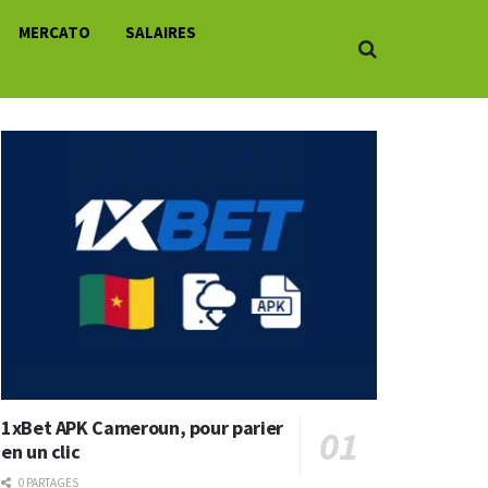
MERCATO
SALAIRES
1xBet APK Cameroun, pour parier
en un clic
0 PARTAGES