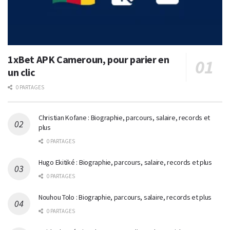
1xBet APK Cameroun, pour parier en
un clic
0 PARTAGES
Christian Kofane : Biographie, parcours, salaire, records et
plus
0 PARTAGES
Hugo Ekitiké : Biographie, parcours, salaire, records et plus
0 PARTAGES
Nouhou Tolo : Biographie, parcours, salaire, records et plus
0 PARTAGES