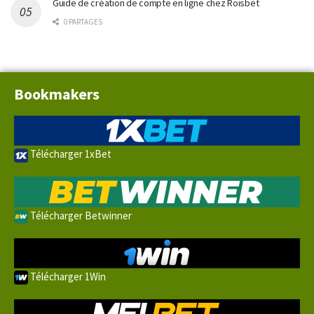
Guide de création de compte en ligne chez Roisbet
0 PARTAGES
Bookmakers
Télécharger 1xBet
Télécharger Betwinner
Télécharger 1Win