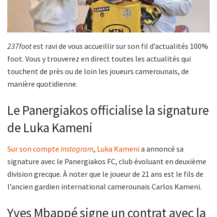
237foot
est ravi de vous accueillir sur son fil d’actualités 100%
foot. Vous y trouverez en direct toutes les actualités qui
touchent de près ou de loin les joueurs camerounais, de
manière quotidienne.
Le Panergiakos officialise la signature
de Luka Kameni
Sur son compte
Instagram
,
Luka Kameni
a annoncé sa
signature avec le Panergiakos FC, club évoluant en deuxième
division grecque. À noter que le joueur de 21 ans est le fils de
l’ancien gardien international camerounais Carlos Kameni.
Yves Mbappé signe un contrat avec la