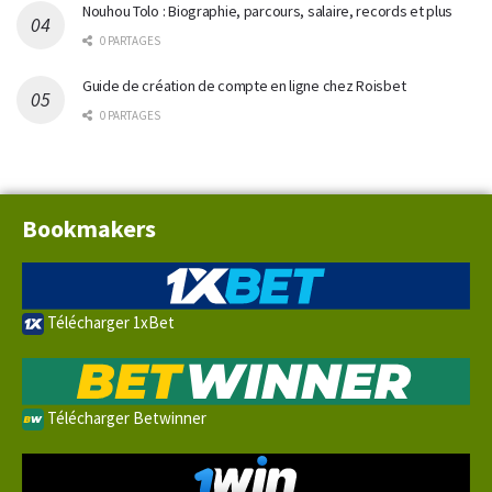
Nouhou Tolo : Biographie, parcours, salaire, records et plus
0 PARTAGES
Guide de création de compte en ligne chez Roisbet
0 PARTAGES
Bookmakers
Télécharger 1xBet
Télécharger Betwinner