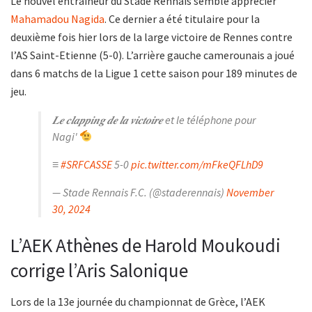
Le nouvel entraîneur du Stade Rennais semble apprécier
Mahamadou Nagida
. Ce dernier a été titulaire pour la
deuxième fois hier lors de la large victoire de Rennes contre
l’AS Saint-Etienne (5-0). L’arrière gauche camerounais a joué
dans 6 matchs de la Ligue 1 cette saison pour 189 minutes de
jeu.
𝑳𝒆 𝒄𝒍𝒂𝒑𝒑𝒊𝒏𝒈 𝒅𝒆 𝒍𝒂 𝒗𝒊𝒄𝒕𝒐𝒊𝒓𝒆 et le téléphone pour
Nagi'
≡
#SRFCASSE
5-0
pic.twitter.com/mFkeQFLhD9
— Stade Rennais F.C. (@staderennais)
November
30, 2024
L’AEK Athènes de Harold Moukoudi
corrige l’Aris Salonique
Lors de la 13e journée du championnat de Grèce, l’AEK