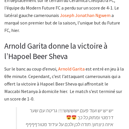
En déplacement sur le terrain du Ceramica Cleopatra FC,
l’équipe du Modern Future FC a perdu sur un score de 4-1. Le
latéral gauche camerounais
Joseph Jonathan Ngwem
a
marqué son premier but de la saison, l’unique but du Future
FC, hier.
Arnold Garita donne la victoire à
l’Hapoel Beer Sheva
Sur le banc au coup d’envoi,
Arnold Garita
est entré en jeu à la
69e minute. Cependant, c’est l’attaquant camerounais qui a
offert la victoire à Hapoel Beer Sheva qui affrontait le
Maccabi Netanya à domicile hier. Le match s’est terminé sur
un score de 1-0.
יש יש יש ועוד פעם ישששש!!!! גריטה עם שער
דרמטי ומתוק כל כך
איזה ניצחון! תודה לכן ולכם על עידוד מטורףףףף