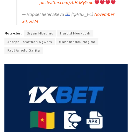
pic.twitter.com/zbHdRyYcue
— Hapoel Be'er Sheva
(@HBS_FC)
November
30, 2024
Mots-clés :
Bryan Mbeumo
Harold Moukoudi
Joseph Jonathan Ngwem
Mahamadou Nagida
Paul Arnold Garita