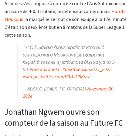
Athènes s’est imposé à domicile contre l’Aris Salonique sur
un score de 4-0. Titulaire, le défenseur camerounais
Harold
Moukoudi
a marqué le 1er but de son équipe à la 17e minute.
C’était son deuxième but en 8 matchs de la Super League 1
cette saison.
17’ Ο Σιμάνσκι έκανε ωραία σέντρα από
αριστερά και ο Μουκουντί με εξαιρετική
κεφαλιά έστειλε τη μπάλα στα δίχτυα για το 1-
0!!!
#aekaris
#aekfc
#aekfcseason2025_2025
#slgr
pic.twitter.com/H3DT1l8Kmz
— AEK F.C. (@AEK_FC_OFFICIAL)
November 30,
2024
Jonathan Ngwem ouvre son
compteur de la saison au Future FC