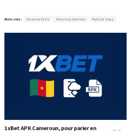
Mots-clés :
Etienne Eto’o
Haschou Kerrido
Patrick Soko
1xBet APK Cameroun, pour parier en