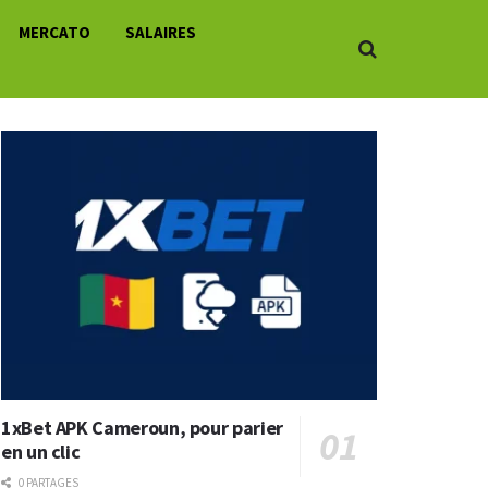
MERCATO
SALAIRES
1xBet APK Cameroun, pour parier
en un clic
0 PARTAGES