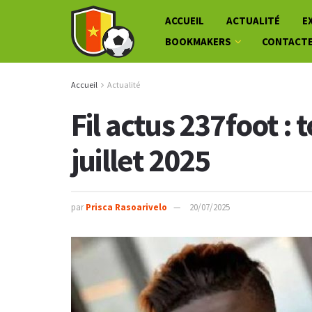
ACCUEIL
ACTUALITÉ
E
BOOKMAKERS
CONTACT
Accueil
Actualité
Fil actus 237foot : 
juillet 2025
par
Prisca Rasoarivelo
20/07/2025