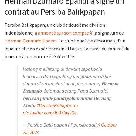
Herman Dzumafo Epandi a signé un
contrat au Persiba Balikpapan
Persiba Balikpapan, un club de deuxième division
indonésienne,
a annoncé sur son compte
X
la signature de
Herman Dzumafo Epandi
. Le club bénéficie désormais d’un
joueur riche en expérience en attaque. La durée du contrat du
joueur n’a pas encore été dévoilée.
Malang melintang di tim-tim sepakbola
Indonesia dan segudang pengalaman di lini
depan akan menjadi nilai plus seorang 𝐇𝐞𝐫𝐦𝐚𝐧
𝐃𝐳𝐮𝐦𝐚𝐟𝐨. Selamat datang Papa Dzumafo!
𝐛𝐞𝐫𝐢𝐤𝐚𝐧 𝐩𝐮𝐧𝐝𝐢-𝐩𝐮𝐧𝐝𝐢 𝐠𝐨𝐥𝐦𝐮 𝐮𝐧𝐭𝐮𝐤 𝐁𝐞𝐫𝐮𝐚𝐧𝐠
𝐌𝐚𝐝𝐮.
#PersibaBalikpapan
pic.twitter.com/TuB7lwjJQe
— Persiba Balikpapan (@persibadaily)
October
25, 2024