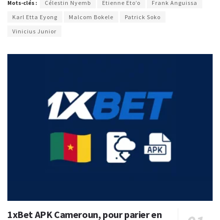
Mots-clés :
Célestin Nyemb
Etienne Eto’o
Frank Anguissa
Karl Etta Eyong
Malcom Bokele
Patrick Soko
Vinicius Junior
1xBet APK Cameroun, pour parier en