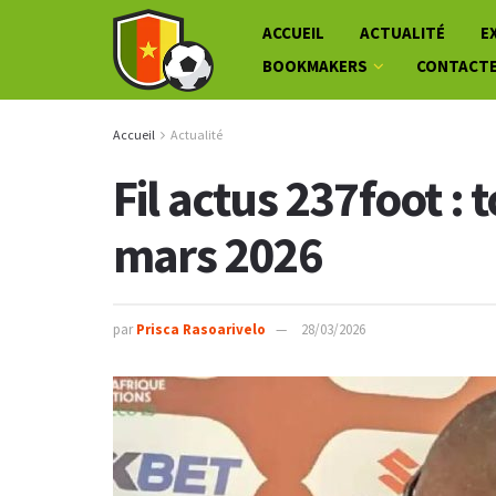
ACCUEIL
ACTUALITÉ
E
BOOKMAKERS
CONTACT
Accueil
Actualité
Fil actus 237foot : 
mars 2026
par
Prisca Rasoarivelo
28/03/2026