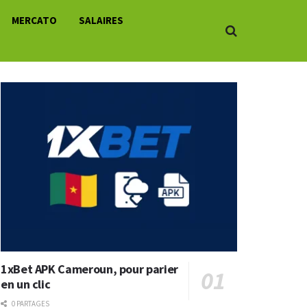
MERCATO
SALAIRES
1xBet APK Cameroun, pour parier
en un clic
0 PARTAGES