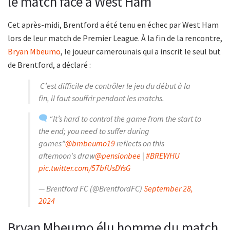
le match face à West Ham
Cet après-midi, Brentford a été tenu en échec par West Ham
lors de leur match de Premier League. À la fin de la rencontre,
Bryan Mbeumo
, le joueur camerounais qui a inscrit le seul but
de Brentford, a déclaré :
C’est difficile de contrôler le jeu du début à la
fin, il faut souffrir pendant les matchs.
“It’s hard to control the game from the start to
the end; you need to suffer during
games”
@bmbeumo19
reflects on this
afternoon's draw
@pensionbee
|
#BREWHU
pic.twitter.com/57bfUsDYsG
— Brentford FC (@BrentfordFC)
September 28,
2024
Bryan Mbeumo élu homme du match