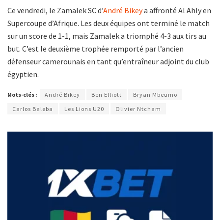
Ce vendredi, le Zamalek SC d’
André Bikey
a affronté Al Ahly en
Supercoupe d’Afrique. Les deux équipes ont terminé le match
sur un score de 1-1, mais Zamalek a triomphé 4-3 aux tirs au
but. C’est le deuxième trophée remporté par l’ancien
défenseur camerounais en tant qu’entraîneur adjoint du club
égyptien.
Mots-clés :
André Bikey
Ben Elliott
Bryan Mbeumo
Carlos Baleba
Les Lions U20
Olivier Ntcham