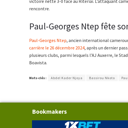
victoire nette 3-0 face au Riteriai. L’attaquant cam
rencontre.
Paul-Georges Ntep fête son
Paul-Georges Ntep
, ancien international camerouna
carrière le 26 décembre 2024
, après un dernier pas
plusieurs clubs, parmi lesquels l’AJ Auxerre, le St
Boavista.
Mots-clés :
Abdel Kader Njoya
Bassirou Nkoto
Pau
Bookmakers