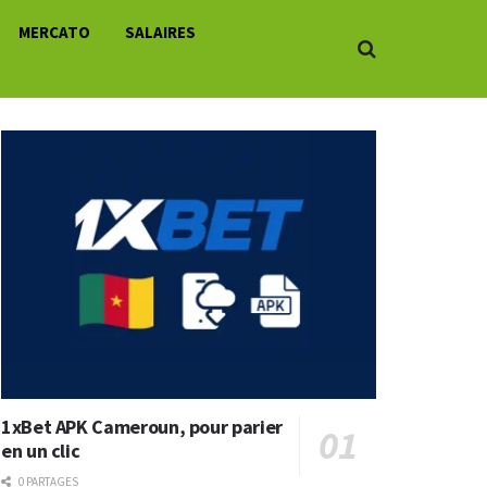
MERCATO
SALAIRES
1xBet APK Cameroun, pour parier
en un clic
0 PARTAGES