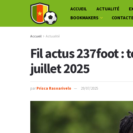
ACCUEIL
ACTUALITÉ
E
BOOKMAKERS
CONTACT
Accueil
Actualité
Fil actus 237foot : 
juillet 2025
par
Prisca Rasoarivelo
29/07/2025